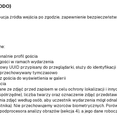
RODO)
bucja źródła wejścia po zgodzie, zapewnienie bezpieczeństw
ne:
nalnie profil gościa
 gości w ramach wydarzenia
sowy UUID przypisany do przeglądarki, służy do identyfikacj
a, przechowywany tymczasowo
 gościa do wyświetlenia w galerii
ścia
e ze zdjęć przed zapisem w celu ochrony lokalizacji i inny
spółrzędne), liczba twarzy oraz oznaczenie zdjęć przedsta
ia zdjęć według osób, aby uczestnik wydarzenia mógł odnale
tnika). Nie przechowujemy wzorców biometrycznych. Porów
 podprocesora analizy obrazów (sekcja 4), a jego dane robo