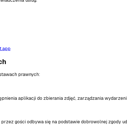
wiadczenia usług.
t.app
ch
stawach prawnych:
ienia aplikacji do zbierania zdjęć, zarządzania wydarzenia
 przez gości odbywa się na podstawie dobrowolnej zgody udz