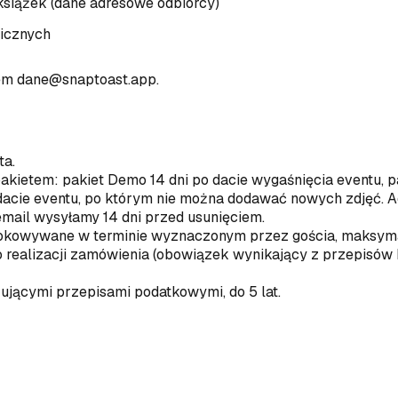
siążek (dane adresowe odbiorcy)
nicznych
sem dane@snaptoast.app.
ta.
kietem: pakiet Demo 14 dni po dacie wygaśnięcia eventu, pak
acie eventu, po którym nie można dodawać nowych zdjęć. Ad
email wysyłamy 14 dni przed usunięciem.
lokowywane w terminie wyznaczonym przez gościa, maksymal
o realizacji zamówienia (obowiązek wynikający z przepisów
zującymi przepisami podatkowymi, do 5 lat.