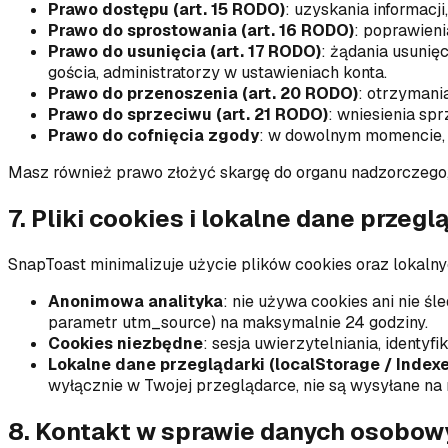
Prawo dostępu (art. 15 RODO)
:
uzyskania informacji
Prawo do sprostowania (art. 16 RODO)
:
poprawieni
Prawo do usunięcia (art. 17 RODO)
:
żądania usunięc
gościa, administratorzy w ustawieniach konta.
Prawo do przenoszenia (art. 20 RODO)
:
otrzymani
Prawo do sprzeciwu (art. 21 RODO)
:
wniesienia sp
Prawo do cofnięcia zgody
:
w dowolnym momencie, 
Masz również prawo złożyć skargę do organu nadzorczeg
7. Pliki cookies i lokalne dane przegl
SnapToast minimalizuje użycie plików cookies oraz lokaln
Anonimowa analityka
:
nie używa cookies ani nie śl
parametr utm_source) na maksymalnie 24 godziny.
Cookies niezbędne
:
sesja uwierzytelniania, identyf
Lokalne dane przeglądarki (localStorage / Index
wyłącznie w Twojej przeglądarce, nie są wysyłane na
8. Kontakt w sprawie danych osobow