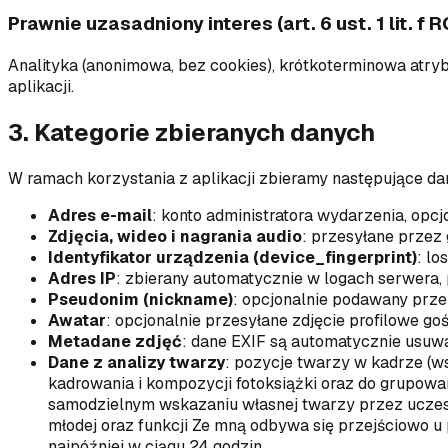
Prawnie uzasadniony interes (art. 6 ust. 1 lit. f 
Analityka (anonimowa, bez cookies), krótkoterminowa atry
aplikacji.
3. Kategorie zbieranych danych
W ramach korzystania z aplikacji zbieramy następujące da
Adres e-mail
:
konto administratora wydarzenia, opcjo
Zdjęcia, wideo i nagrania audio
:
przesyłane przez
Identyfikator urządzenia (device_fingerprint)
:
lo
Adres IP
:
zbierany automatycznie w logach serwer
Pseudonim (nickname)
:
opcjonalnie podawany przez
Awatar
:
opcjonalnie przesyłane zdjęcie profilowe go
Metadane zdjęć
:
dane EXIF są automatycznie usuwan
Dane z analizy twarzy
:
pozycje twarzy w kadrze (w
kadrowania i kompozycji fotoksiążki oraz do grupowan
samodzielnym wskazaniu własnej twarzy przez uczes
młodej oraz funkcji Ze mną odbywa się przejściowo u
najpóźniej w ciągu 24 godzin