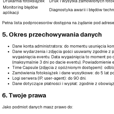
Drukarnia fotoksiążek
Druk i wysyłka zamówionych fotok
Monitoring błędów
Diagnostyka awarii i błędów tech
aplikacji
Pełna lista podprocesorów dostępna na żądanie pod adre
5. Okres przechowywania danych
Dane konta administratora: do momentu usunięcia kon
Dane wydarzenia i zdjęcia gości usuwamy zgodnie z pa
wygaśnięcia eventu. Data wygaśnięcia to moment po d
(maksymalnie 3 dni po dacie eventu). Powiadomienie 
Time Capsule (zdjęcia z opóźnionym dostępem): odb
Zamówienia fotoksiążek i dane wysyłkowe: do 5 lat p
Logi serwera (IP, user-agent): do 90 dni.
Dane dotyczące płatności i wypłat: zgodnie z obowią
6. Twoje prawa
Jako podmiot danych masz prawo do: