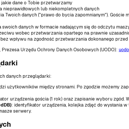
, jakie dane o Tobie przetwarzamy
a nieprawidłowych lub niekompletnych danych
ia Twoich danych ("prawo do bycia zapomnianym"). Goście m
a swoich danych w formacie nadającym się do odczytu mas
rzeciwu wobec przetwarzania opartego na prawnie uzasadnio
bez wpływu na zgodność przetwarzania dokonanego przed 
o, Prezesa Urzędu Ochrony Danych Osobowych (UODO):
uodo
ądarki
ych danych przeglądarki:
edzi użytkowników między stronami. Po zgodzie możemy zapis
ikator urządzenia gościa (1 rok) oraz zapisanie wyboru zgód. 
edDB)
:
identyfikator urządzenia, kolejka zdjęć do wysłania w
 nasze serwery.
ych